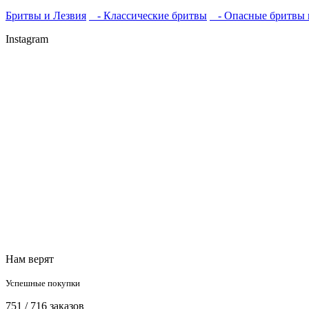
Бритвы и Лезвия
- Классические бритвы
- Опасные бритвы 
Instagram
Нам верят
Успешные покупки
751 / 716 заказов