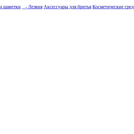
и шаветки
- Лезвия
Аксессуары для бритья
Косметические сред