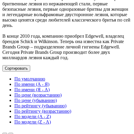
бритвенные лезвия из нержавеющей стали, первые
безопасные лезвия, первые одноразовые бритвы для женщин
и легендарные вольфрамовые двусторонние лезвия, которые
высоко ценятся среди любителей классического бритья по сей
день.
В конце 2010 года, компанию приобрел Edgewell, владелец
брендов Schick и Wilkinson. Теперь она известна как Private
Brands Group – подразделение личной гигиены Edgewell.
Сегодня Private Brands Group производит более двух
миллиардов лезвия каждый год.
Сортировать
По умолчанию
По имени (A - Я)
По имени (Я - A)
По цене (возрастанию)
По цене (убыванию)
По рейтингу (убыванию)
По рейтингу (возрастанию)
По модели (A - Z)
По модели (Z - A)