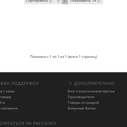
Сортировать
Показывать:
14
Показано с 1 по 1 из 1 (всего 1 страниц)
ЖБА ПОДДЕРЖКИ
ДОПОЛНИТЕЛЬНО
я с нами
Блог о классическом бритье
товара
Производители
йта
Товары со скидкой
о магазине
Бонусные баллы
ПИСАТЬСЯ НА РАССЫЛКУ