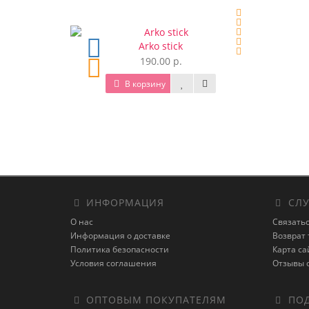
Arko stick
190.00 р.
В корзину
ИНФОРМАЦИЯ
СЛУ
О нас
Связатьс
Информация о доставке
Возврат 
Политика безопасности
Карта са
Условия соглашения
Отзывы 
ОПТОВЫМ ПОКУПАТЕЛЯМ
ПОД